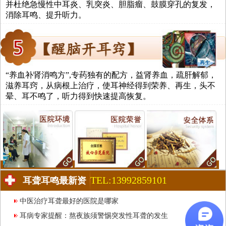
并杜绝急慢性中耳炎、乳突炎、胆脂瘤、鼓膜穿孔的复发，
消除耳鸣、提升听力。
“养血补肾消鸣方”,专药独有的配方，益肾养血，疏肝解郁，
滋养耳窍，从病根上治疗，使耳神经得到荣养、再生，头不
晕、耳不鸣了，听力得到快速提高恢复。
TEL:13992859101
耳聋耳鸣最新资
讯
中医治疗耳聋最好的医院是哪家
耳病专家提醒：熬夜族须警惕突发性耳聋的发生