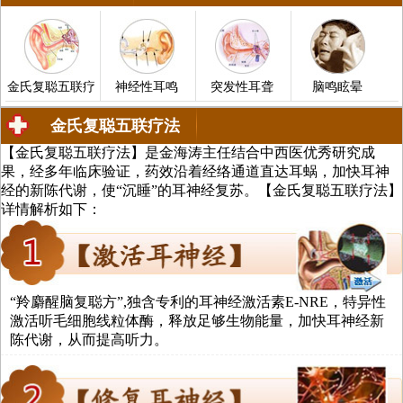
金氏复聪五联疗
神经性耳鸣
突发性耳聋
脑鸣眩晕
金氏复聪五联疗法
【金氏复聪五联疗法】是金海涛主任结合中西医优秀研究成
中医治疗耳聋、耳鸣、中耳炎、脑鸣
果，经多年临床验证，药效沿着经络通道直达耳蜗，加快耳神
经的新陈代谢，使“沉睡”的耳神经复苏。【金氏复聪五联疗法】
详情解析如下：
法
“羚麝醒脑复聪方”,独含专利的耳神经激活素E-NRE，特异性
激活听毛细胞线粒体酶，释放足够生物能量，加快耳神经新
陈代谢，从而提高听力。