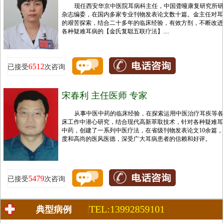
现任西安华京中医院耳病科主任，中国聋哑康复研究所
杂志编委，在国内多家专业刊物发表论文数十篇。金主任对耳
的艰苦探索，结合二十多年的临床经验，有效方剂，不断改进
各种疑难耳病的【金氏复聪五联疗法】....
6512
已接受
次咨询
宋春利 主任医师 专家
从事中医中药的临床经验，在探索运用中医治疗耳疾等
床工作中潜心研究，结合现代高新萃取技术，针对各种疑难耳
中药，创建了一系列中医疗法，在省级刊物发表论文10余篇
度和高尚的医风医德，深受广大耳病患者的信赖和好评。
5479
已接受
次咨询
TEL:13992859101
典型病例