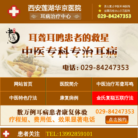
网站首页
医院简介
中医治疗耳聋耳鸣
中医特色疗法
康复病例
金氏复聪五联疗法
TEL:13992859101
患者关注