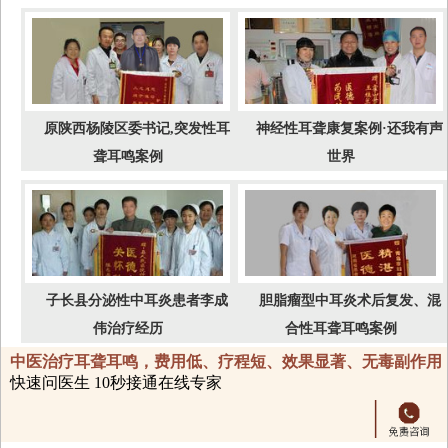
原陕西杨陵区委书记,突发性耳
神经性耳聋康复案例·还我有声
聋耳鸣案例
世界
子长县分泌性中耳炎患者李成
胆脂瘤型中耳炎术后复发、混
伟治疗经历
合性耳聋耳鸣案例
中医治疗耳聋耳鸣，费用低、疗程短、效果显著、无毒副作用
快速问医生 10秒接通在线专家