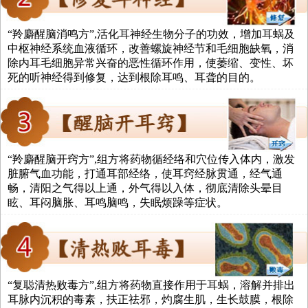
“羚麝醒脑消鸣方”,活化耳神经生物分子的功效，增加耳蜗及
中枢神经系统血液循环，改善螺旋神经节和毛细胞缺氧，消
除内耳毛细胞异常兴奋的恶性循环作用，使萎缩、变性、坏
死的听神经得到修复，达到根除耳鸣、耳聋的目的。
“羚麝醒脑开窍方”,组方将药物循经络和穴位传入体内，激发
脏腑气血功能，打通耳部经络，使耳窍经脉贯通，经气通
畅，清阳之气得以上通，外气得以入体，彻底清除头晕目
眩、耳闷脑胀、耳鸣脑鸣，失眠烦躁等症状。
“复聪清热败毒方”,组方将药物直接作用于耳蜗，溶解并排出
耳脉内沉积的毒素，扶正祛邪，灼腐生肌，生长鼓膜，根除