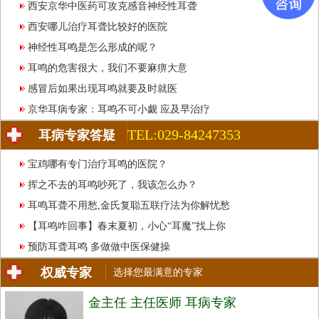
西安京华中医药可攻克感音神经性耳聋
西安哪儿治疗耳聋比较好的医院
神经性耳鸣是怎么形成的呢？
耳鸣的危害很大，我们不要麻痹大意
感冒后如果出现耳鸣就要及时就医
京华耳病专家：耳鸣不可小觑 应及早治疗
TEL:029-84247353
耳病专家答疑
宝鸡哪有专门治疗耳鸣的医院？
挥之不去的耳鸣吵死了，我该怎么办？
耳鸣耳聋不用愁,金氏复聪五联疗法为你解忧愁
【耳鸣咋回事】春末夏初，小心“耳魔”找上你
预防耳聋耳鸣 多做做中医保健操
权威专家
选择您最满意的专家
金主任 主任医师 耳病专家